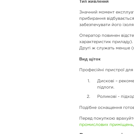
Тип живлення
Значний момент експлуат
прибирання відбувається 
забезпечувати його ізол
Оператор повинен відстеж
характеристик приладу). 
Другі ж служать менше (
Вид щіток
Професійні пристрої для
Дискові – реком
підлоги.
Роликові - підхо
Подібне оснащення готов
Перед покупкою врахуйте 
промислових приміщень