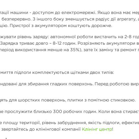
ації машини - доступом до електромережі. Якщо вона має ме
безперервно. З іншого боку зменшується радіус дії агрегату,
яцію. Пристрої з акумулятором коштують дорожче.
увати рівень заряду: автономної роботи вистачить на 2-8 год
Зарядка триває довго – 8-12 годин. Розрізняють акумулятори в
період використання менше на 35%), зате їх заміну та ремонт
 миття підлоги комплектуються щітками двох типів:
ендовані для збирання гладких поверхонь. Перед роботою вир
дять для шорстких поверхонь, плитки з помітною стиковкою.
е прослужити близько 300 робочих годин. Коли вона стираєт
площу території, рівень забруднення, якість підлоги, ефекти
, звертайтесь до клінінгової компанії
Клінінг центр
!