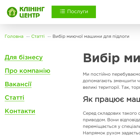
Послуги
Головна
Статті
Вибір миючої машини для підлоги
Вибір м
Для бізнесу
Про компанію
Ми постійно перебуваємо
допомагають зменшити ч
Вакансії
великі території. Так, т
Статті
Як працює маш
Контакти
Серед складових такого 
приводом. Вони відповід
переміщається у спеціал
Напрямок рухом задаєтьс