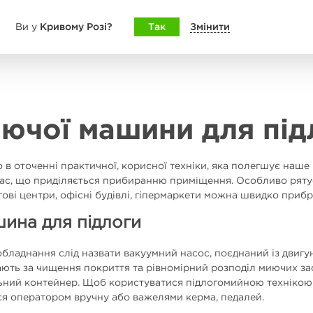
Кривому Розі?
Так
Змінити
Ви у
иючої машини для під
 в оточенні практичної, корисної техніки, яка полегшує наш
ас, що приділяється прибиранню приміщення. Особливо ряту
оргові центри, офісні будівлі, гіпермаркети можна швидко при
ина для підлоги
обладнання слід назвати вакуумний насос, поєднаний із двигу
ають за чищення покриття та рівномірний розподіл миючих за
ьний контейнер. Щоб користуватися підлогомийною технікою 
я оператором вручну або важелями керма, педалей.