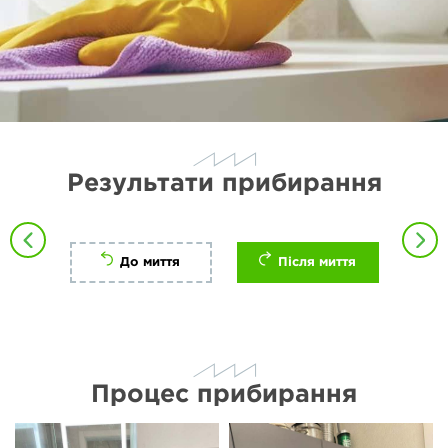
Результати прибирання
До миття
Після миття
Процес прибирання