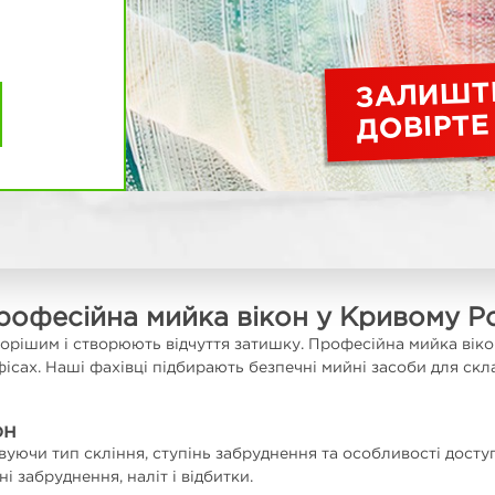
ЗАЛИШТ
ДОВІРТЕ
рофесійна мийка вікон у Кривому Ро
торішим і створюють відчуття затишку. Професійна мийка віко
ісах. Наші фахівці підбирають безпечні мийні засоби для скла
он
ховуючи тип скління, ступінь забруднення та особливості дос
 забруднення, наліт і відбитки.