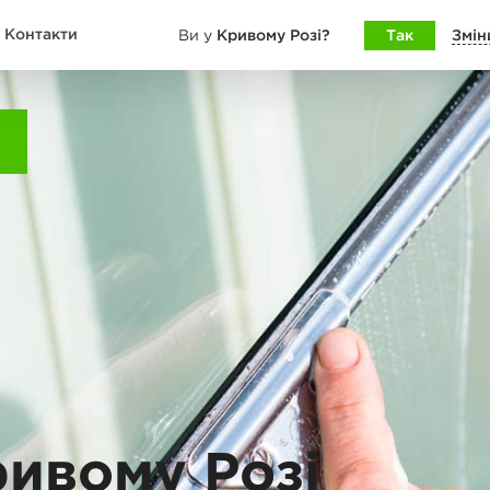
Контакти
Кривому Розі?
Так
Змін
Ви у
ривому Розі