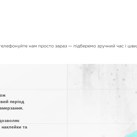
ателефонуйте нам просто зараз — підберемо зручний час і шви
кож
овий період
амерзання.
дозволяє
 наклейки та