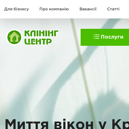
Для бізнесу
Про компанію
Вакансії
Статті
Послуги
Миття вікон у К