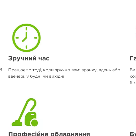
Зручний час
Г
б
Працюємо тоді, коли зручно вам: зранку, вдень або
Ви
ввечері, у будні чи вихідні
ко
без
Професійне обладнання
Б