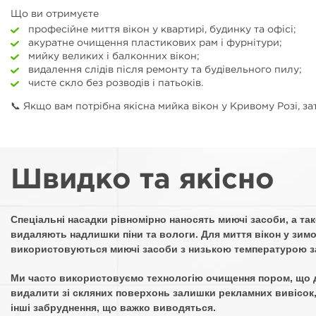
Що ви отримуєте
професійне миття вікон у квартирі, будинку та офісі;
акуратне очищення пластикових рам і фурнітури;
мийку великих і балконних вікон;
видалення слідів після ремонту та будівельного пилу;
чисте скло без розводів і патьоків.
📞 Якщо вам потрібна якісна мийка вікон у Кривому Розі, з
Швидко та якісно
Спеціальні насадки рівномірно наносять миючі засоби, а та
видаляють надлишки піни та вологи. Для миття вікон у зим
використовуються миючі засоби з низькою температурою з
Ми часто використовуємо технологію очищення пором, що 
видалити зі скляних поверхонь залишки рекламних вивісок,
інші забруднення, що важко виводяться.