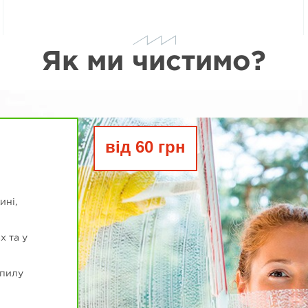
Як ми чистимо?
від 60 грн
ині,
х та у
 пилу