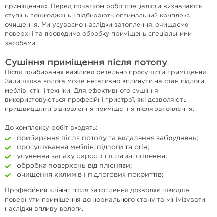
приміщеннях. Перед початком робіт спеціалісти визначають
ступінь пошкоджень і підбирають оптимальний комплекс
очищення. Ми усуваємо наслідки затоплення, очищаємо
поверхні та проводимо обробку приміщень спеціальними
засобами.
Сушіння приміщення після потопу
Після прибирання важливо ретельно просушити приміщення.
Залишкова волога може негативно вплинути на стан підлоги,
меблів, стін і техніки. Для ефективного сушіння
використовуються професійні пристрої, які дозволяють
пришвидшити відновлення приміщення після затоплення.
До комплексу робіт входять:
прибирання після потопу та видалення забруднень;
просушування меблів, підлоги та стін;
усунення запаху сирості після затоплення;
обробка поверхонь від плісняви;
очищення килимів і підлогових покриттів;
Професійний клінінг після затоплення дозволяє швидше
повернути приміщення до нормального стану та мінімізувати
наслідки впливу вологи.