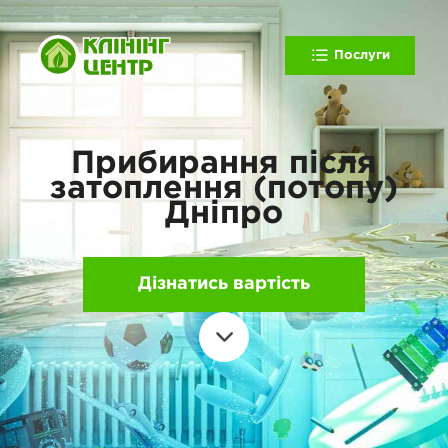
Послуги
Прибирання після
затоплення (потопу)
Дніпро
Дізнатись вартість