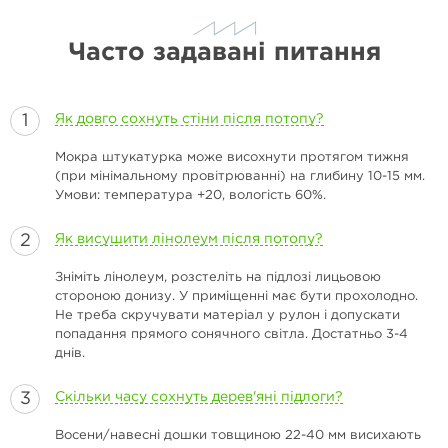
Часто задавані питання
Як довго сохнуть стіни після потопу?
Мокра штукатурка може висохнути протягом тижня
(при мінімальному провітрюванні) на глибину 10-15 мм.
Умови: температура +20, вологість 60%.
Як висушити лінолеум після потопу?
Зніміть лінолеум, розстеліть на підлозі лицьовою
стороною донизу. У приміщенні має бути прохолодно.
Не треба скручувати матеріал у рулон і допускати
попадання прямого сонячного світла. Достатньо 3-4
днів.
Скільки часу сохнуть дерев'яні підлоги?
Восени/навесні дошки товщиною 22-40 мм висихають