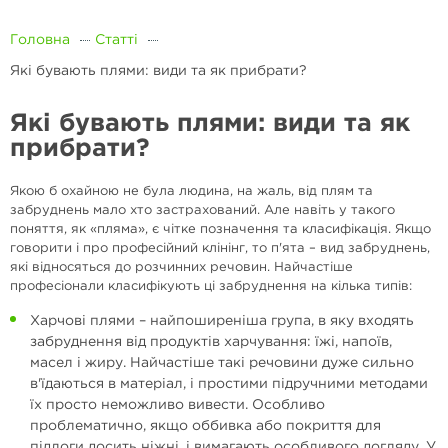
Головна
Статті
Які бувають плями: види та як прибрати?
Які бувають плями: види та як
прибрати?
Якою б охайною не була людина, на жаль, від плям та
забруднень мало хто застрахований. Але навіть у такого
поняття, як «пляма», є чітке позначення та класифікація. Якщо
говорити і про професійний клінінг, то п'ята – вид забруднень,
які відносяться до розчинних речовин. Найчастіше
професіонали класифікують ці забруднення на кілька типів:
Харчові плями – найпоширеніша група, в яку входять
забруднення від продуктів харчування: їжі, напоїв,
масел і жиру. Найчастіше такі речовини дуже сильно
в'їдаються в матеріал, і простими підручними методами
їх просто неможливо вивести. Особливо
проблематично, якщо оббивка або покриття для
підлоги досить ніжні, і вимагають особливого догляду. У