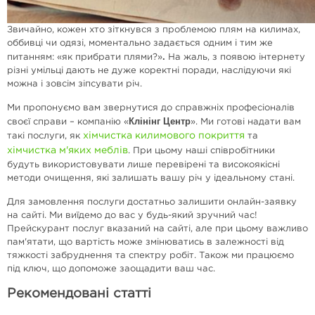
Звичайно, кожен хто зіткнувся з проблемою плям на килимах,
оббивці чи одязі, моментально задається одним і тим же
.
питанням: «як прибрати плями?»
На жаль, з появою інтернету
різні умільці дають не дуже коректні поради, наслідуючи які
можна і зовсім зіпсувати річ.
Ми пропонуємо вам звернутися до справжніх професіоналів
Клінінг Центр
своєї справи – компанію «
». Ми готові надати вам
хімчистка килимового покриття
такі послуги, як
та
хімчистка м'яких меблів
. При цьому наші співробітники
будуть використовувати лише перевірені та високоякісні
методи очищення, які залишать вашу річ у ідеальному стані.
Для замовлення послуги достатньо залишити онлайн-заявку
на сайті. Ми виїдемо до вас у будь-який зручний час!
Прейскурант послуг вказаний на сайті, але при цьому важливо
пам'ятати, що вартість може змінюватись в залежності від
тяжкості забруднення та спектру робіт. Також ми працюємо
під ключ, що допоможе заощадити ваш час.
Рекомендовані статті