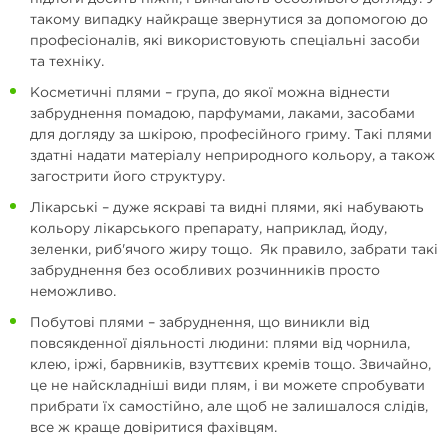
такому випадку найкраще звернутися за допомогою до
професіоналів, які використовують спеціальні засоби
та техніку.
Косметичні плями – група, до якої можна віднести
забруднення помадою, парфумами, лаками, засобами
для догляду за шкірою, професійного гриму. Такі плями
здатні надати матеріалу неприродного кольору, а також
загострити його структуру.
Лікарські – дуже яскраві та видні плями, які набувають
кольору лікарського препарату, наприклад, йоду,
зеленки, риб'ячого жиру тощо. Як правило, забрати такі
забруднення без особливих розчинників просто
неможливо.
Побутові плями – забруднення, що виникли від
повсякденної діяльності людини: плями від чорнила,
клею, іржі, барвників, взуттєвих кремів тощо. Звичайно,
це не найскладніші види плям, і ви можете спробувати
прибрати їх самостійно, але щоб не залишалося слідів,
все ж краще довіритися фахівцям.