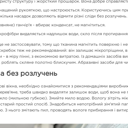
ористу структуру і жорсткий прошарок. Вона добре справляєт
нащений рукояткою, що настроюється. Користуючись цим прила
екілька насадок дозволяють відмити різні сліди без розлучень.
вняне) ганчір'я - вбирає конденсат, не магнітиться.
крофібри видаляється надлишок води, скло після протиранн
е не застосовувати, тому що тканина магнітить поверхню і не
кребок теж не рекомендований: він залишає мікротріщини, в я
ди - в міру пінні, з економною витратою. Із домашніх засобів 
роблять скляне полотно блискучим. Абразивні засоби для чищ
на без розлучень
ові вікна, необхідно ознайомитися з рекомендаціями виробник
ерев'яне, треба швидко видаляти залишок води, щоб вона не
- скло (мильною губкою). Змийте мило водою. Вологу зітріть
тарий простий спосіб. Знадобиться непотрібний зім'ятий папір 
ню. З нього змітають пил, проводять вологе прибирання і вити