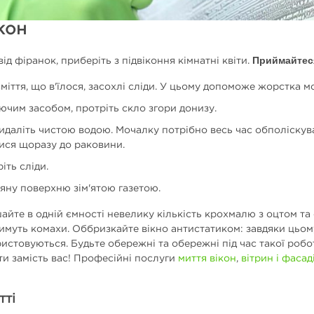
кон
Приймайтеся
від фіранок, приберіть з підвіконня кімнатні квіти.
 сміття, що в'їлося, засохлі сліди. У цьому допоможе жорстка 
ючим засобом, протріть скло згори донизу.
идаліть чистою водою. Мочалку потрібно весь час обполіскува
ися щоразу до раковини.
іть сліди.
ляну поверхню зім'ятою газетою.
йте в одній ємності невелику кількість крохмалю з оцтом та
тимуть комахи. Оббризкайте вікно антистатиком: завдяки цьом
стовуються. Будьте обережні та обережні під час такої робот
и замість вас! Професійні послуги
миття вікон
,
вітрин і фасад
тті