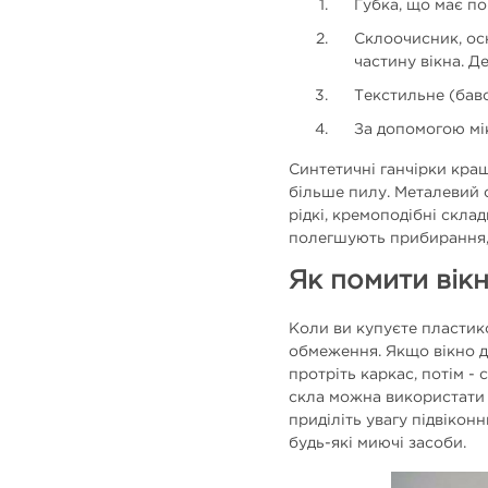
Губка, що має п
Склоочисник, ос
частину вікна. Д
Текстильне (баво
За допомогою мі
Синтетичні ганчірки кращ
більше пилу. Металевий с
рідкі, кремоподібні скла
полегшують прибирання, 
Як помити вік
Коли ви купуєте пластик
обмеження. Якщо вікно д
протріть каркас, потім 
скла можна використати с
приділіть увагу підвікон
будь-які миючі засоби.