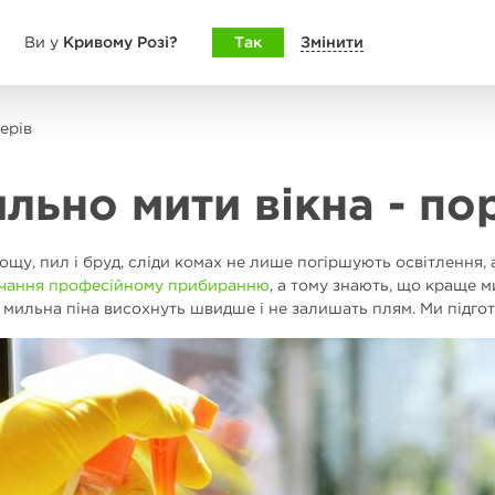
Кривому Розі?
Так
Змінити
Ви у
ерів
льно мити вікна - по
ощу, пил і бруд, сліди комах не лише погіршують освітлення,
вчання професійному прибиранню
, а тому знають, що краще м
 та мильна піна висохнуть швидше і не залишать плям. Ми підго