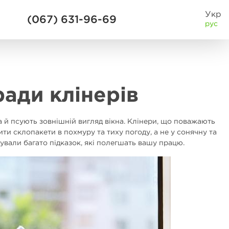
Укр
(067) 631-96-69
рус
ради клінерів
 а й псують зовнішній вигляд вікна. Клінери, що поважають
ити склопакети в похмуру та тиху погоду, а не у сонячну та
тували багато підказок, які полегшать вашу працю.