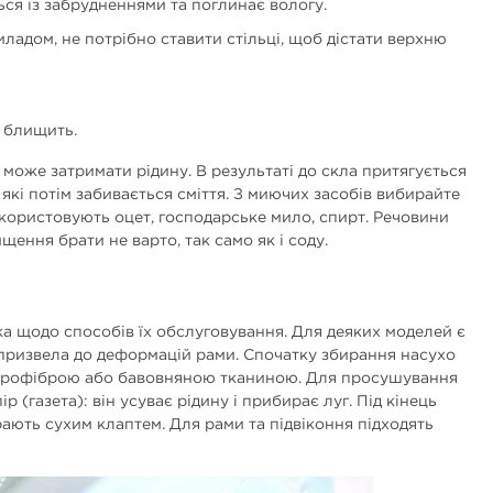
ься із забрудненнями та поглинає вологу.
дом, не потрібно ставити стільці, щоб дістати верхню
я блищить.
 може затримати рідину. В результаті до скла притягується
кі потім забивається сміття. З миючих засобів вибирайте
використовують оцет, господарське мило, спирт. Речовини
ення брати не варто, так само як і соду.
а щодо способів їх обслуговування. Для деяких моделей є
 призвела до деформацій рами. Спочатку збирання насухо
 мікрофіброю або бавовняною тканиною. Для просушування
(газета): він усуває рідину і прибирає луг. Під кінець
рають сухим клаптем. Для рами та підвіконня підходять