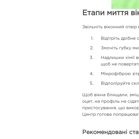
Етапи миття ві
Звільніть віконний отвір 
Відітріть дрібне
Змочіть губку ми
Надлишки хімії в
щоб не повертат
Мікрофіброю зітр
Відполіруйте ск
Щоб вікна блищали, зміша
оцет, на профіль не сіда
пристосування, що викори
Центр готова попрацюват
Рекомендовані ста