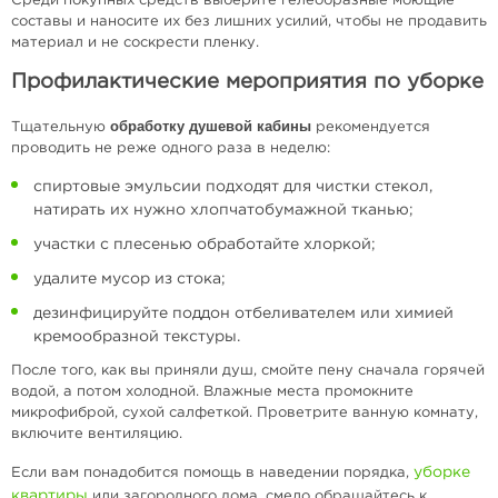
Среди покупных средств выберите гелеобразные моющие
составы и наносите их без лишних усилий, чтобы не продавить
материал и не соскрести пленку.
Профилактические мероприятия по уборке
обработку душевой кабины
Тщательную
рекомендуется
проводить не реже одного раза в неделю:
спиртовые эмульсии подходят для чистки стекол,
натирать их нужно хлопчатобумажной тканью;
участки с плесенью обработайте хлоркой;
удалите мусор из стока;
дезинфицируйте поддон отбеливателем или химией
кремообразной текстуры.
После того, как вы приняли душ, смойте пену сначала горячей
водой, а потом холодной. Влажные места промокните
микрофиброй, сухой салфеткой. Проветрите ванную комнату,
включите вентиляцию.
уборке
Если вам понадобится помощь в наведении порядка,
квартиры
или загородного дома, смело обращайтесь к