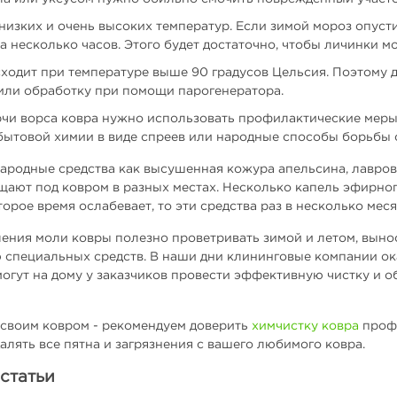
низких и очень высоких температур. Если зимой мороз опусти
на несколько часов. Этого будет достаточно, чтобы личинки м
ходит при температуре выше 90 градусов Цельсия. Поэтому д
или обработку при помощи парогенератора.
чи ворса ковра нужно использовать профилактические меры
бытовой химии в виде спреев или народные способы борьбы 
народные средства как высушенная кожура апельсина, лавров
ают под ковром в разных местах. Несколько капель эфирног
торое время ослабевает, то эти средства раз в несколько мес
ения моли ковры полезно проветривать зимой и летом, выно
 специальных средств. В наши дни клининговые компании ока
гут на дому у заказчиков провести эффективную чистку и о
 своим ковром - рекомендуем доверить
химчистку ковра
профе
лять все пятна и загрязнения с вашего любимого ковра.
статьи