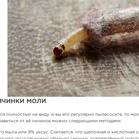
ичинки моли
ся полностью на виду, и вы его регулярно пылесосите, то мол
збавиться от её личинок можно следующими методами:
го мыла или 9% уксус. Считается, что щелочная и кислотная 
ла или уксусом нужно обильно смочить повреждённый участок