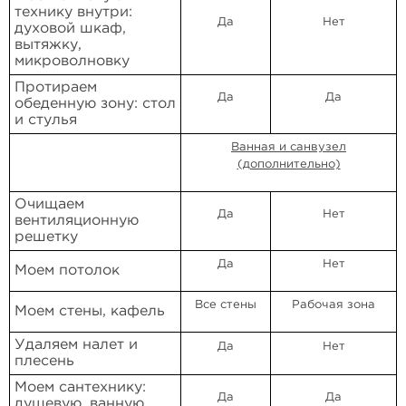
технику внутри:
Да
Нет
духовой шкаф,
вытяжку,
микроволновку
Протираем
Да
Да
обеденную зону: стол
и стулья
Ванная и санвузел
(дополнительно)
Очищаем
Да
Нет
вентиляционную
решетку
Да
Нет
Моем потолок
Все стены
Рабочая зона
Моем стены, кафель
Удаляем налет и
Да
Нет
плесень
Моем сантехнику:
Да
Да
душевую, ванную,