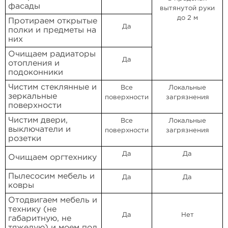
фасады
вытянутой руки
до 2 м
Протираем открытые
Да
полки и предметы на
них
Очищаем радиаторы
Да
отопления и
подоконники
Чистим стеклянные и
Все
Локальные
зеркальные
поверхности
загрязнения
поверхности
Чистим двери,
Все
Локальные
выключатели и
поверхности
загрязнения
розетки
Да
Да
Очищаем оргтехнику
Пылесосим мебель и
Да
Да
ковры
Отодвигаем мебель и
технику (не
Да
Нет
габаритную, не
тяжелую) и моем пол