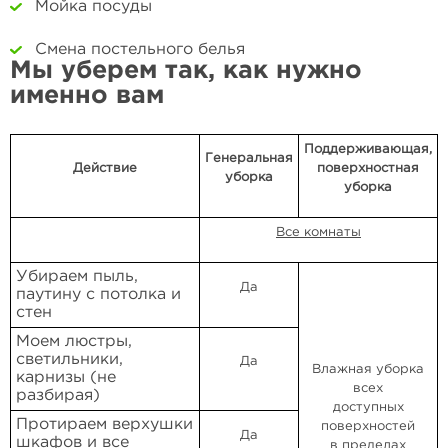
Мойка посуды
Смена постельного белья
Мы уберем так, как нужно
именно вам
Поддерживающая,
Генеральная
Действие
поверхностная
уборка
уборка
Все комнаты
Убираем пыль,
Да
паутину с потолка и
стен
Моем люстры,
светильники,
Да
Влажная уборка
карнизы (не
всех
разбирая)
доступных
Протираем верхушки
поверхностей
Да
шкафов и все
в пределах