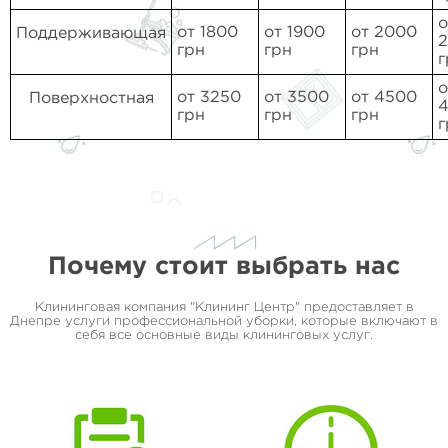
о
от 1800
от 1900
от 2000
Поддерживающая
грн
грн
грн
г
о
от 3250
от 3500
от 4500
Поверхностная
грн
грн
грн
г
Почему стоит выбрать нас
Клининговая компания "Клининг Центр" предоставляет в
Днепре услуги профессиональной уборки, которые включают в
себя все основные виды клининговых услуг.