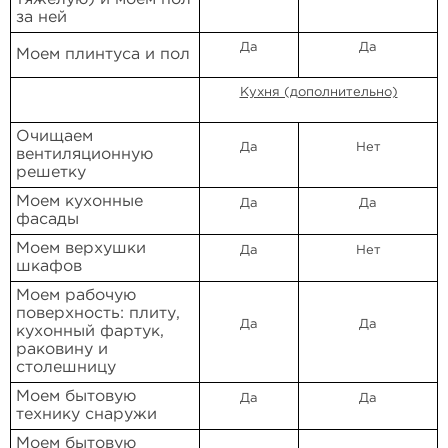
за ней
Да
Да
Моем плинтуса и пол
Кухня (дополнительно)
Очищаем
Да
Нет
вентиляционную
решетку
Моем кухонные
Да
Да
фасады
Моем верхушки
Да
Нет
шкафов
Моем рабочую
поверхность: плиту,
Да
Да
кухонный фартук,
раковину и
столешницу
Моем бытовую
Да
Да
технику снаружи
Моем бытовую