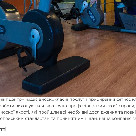
нінг центр» надає висококласні послуги прибирання фітнес кл
роботи виконуються виключно професіоналами своєї справи, 
високої якості, які пройшли всі необхідні дослідження та пов
ропейським стандартам та прийнятним цінам, наша компанія за
тті