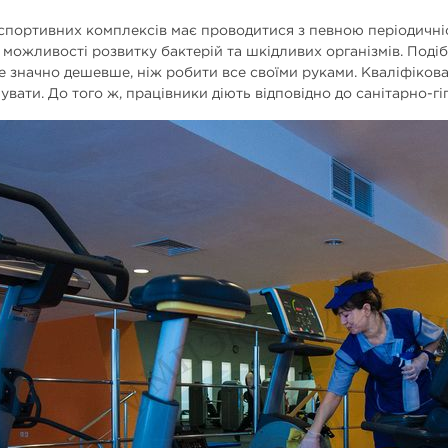
портивних комплексів має проводитися з певною періодичні
ь можливості розвитку бактерій та шкідливих організмів. Поді
 значно дешевше, ніж робити все своїми руками. Кваліфікован
увати. До того ж, працівники діють відповідно до санітарно-гі