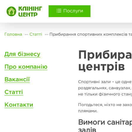
Послуги
Головна
Статті
Прибирання спортивних комплексів та
Прибира
Для бізнесу
центрів
Про компанію
Вакансії
Спортивні зали – це одне
роздягальнях, санвузлах
Статті
не тільки фізичного ста
Контакти
Погодьтеся, ніхто не зах
плямами.
Вимоги саніта
залів