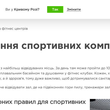
Кривому Розі?
Так
Змінити
Ви у
 фітнес центрів
ння спортивних компл
 з найбільш відвідуваних місць. За день там може пройти до 1
, плавальним басейном та душовими у фітнес клубах. Кожен, 
ну, а й здоров'я, тому дуже важливо, щоб дотримувалися сані
оче відвідувати зал, де на підвіконнях гори пилу, тренажери 
рних правил для спортивних