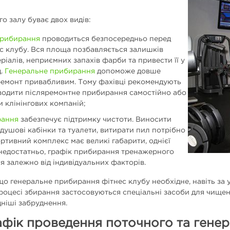
 залу буває двох видів:
прибирання
проводиться безпосередньо перед
ес клубу. Вся площа позбавляється залишків
ріалів, неприємних запахів фарби та привести її у
д.
Генеральне прибирання
допоможе довше
ремонт привабливим. Тому фахівці рекомендують
водити післяремонтне прибирання самостійно або
 клінінгових компаній;
рання
забезпечує підтримку чистоти. Виносити
 душові кабінки та туалети, витирати пил потрібно
ртивний комплекс має великі габарити, однієї
недостатньо, графік прибирання тренажерного
я залежно від індивідуальних факторів.
 що генеральне прибирання фітнес клубу необхідне, навіть з
процесі збирання застосовуються спеціальні засоби для чище
дніші забруднення.
афік проведення поточного та гене