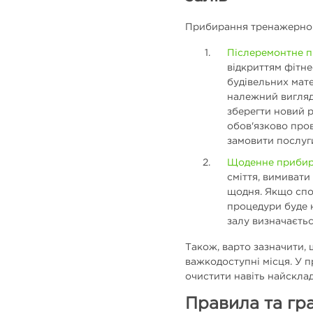
Прибирання тренажерного
Післеремонтне 
відкриттям фітн
будівельних мате
належний вигля
зберегти новий 
обов'язково про
замовити послуги
Щоденне приби
сміття, вимивати
щодня. Якщо спо
процедури буде 
залу визначаєтьс
Також, варто зазначити,
важкодоступні місця. У 
очистити навіть найскла
Правила та гр