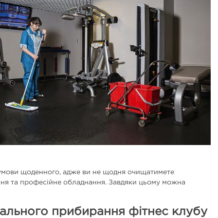
а умови щоденного, адже ви не щодня очищатимете
ння та професійне обладнання. Завдяки цьому можна
рального прибирання фітнес клубу