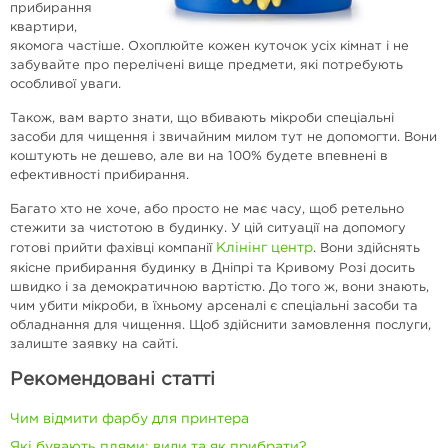
прибирання
квартири,
якомога частіше. Охоплюйте кожен куточок усіх кімнат і не
забувайте про перелічені вище предмети, які потребують
особливої уваги.
Також, вам варто знати, що вбивають мікроби спеціальні
засоби для чищення і звичайним милом тут не допомогти. Вони
коштують не дешево, але ви на 100% будете впевнені в
ефективності прибирання.
Багато хто не хоче, або просто не має часу, щоб ретельно
стежити за чистотою в будинку. У цій ситуації на допомогу
Клінінг центр
готові прийти фахівці компанії
. Вони здійснять
якісне прибирання будинку в Дніпрі та Кривому Розі досить
швидко і за демократичною вартістю. До того ж, вони знають,
чим убити мікроби, в їхньому арсеналі є спеціальні засоби та
обладнання для чищення. Щоб здійснити замовлення послуги,
залиште заявку на сайті.
Рекомендовані статті
Чим відмити фарбу для принтера
Які бувають плями: види та як прибрати?