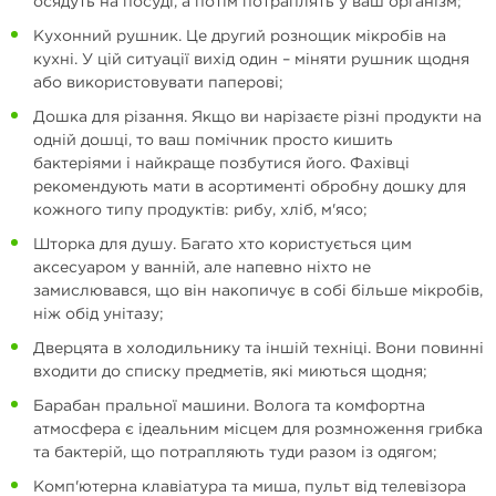
осядуть на посуді, а потім потраплять у ваш організм;
Кухонний рушник. Це другий рознощик мікробів на
кухні. У цій ситуації вихід один – міняти рушник щодня
або використовувати паперові;
Дошка для різання. Якщо ви нарізаєте різні продукти на
одній дошці, то ваш помічник просто кишить
бактеріями і найкраще позбутися його. Фахівці
рекомендують мати в асортименті обробну дошку для
кожного типу продуктів: рибу, хліб, м'ясо;
Шторка для душу. Багато хто користується цим
аксесуаром у ванній, але напевно ніхто не
замислювався, що він накопичує в собі більше мікробів,
ніж обід унітазу;
Дверцята в холодильнику та іншій техніці. Вони повинні
входити до списку предметів, які миються щодня;
Барабан пральної машини. Волога та комфортна
атмосфера є ідеальним місцем для розмноження грибка
та бактерій, що потрапляють туди разом із одягом;
Комп'ютерна клавіатура та миша, пульт від телевізора