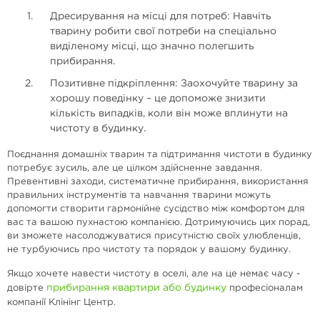
Дресирування на місці для потреб: Навчіть
тварину робити свої потреби на спеціально
виділеному місці, що значно полегшить
прибирання.
Позитивне підкріплення: Заохочуйте тварину за
хорошу поведінку – це допоможе знизити
кількість випадків, коли він може вплинути на
чистоту в будинку.
Поєднання домашніх тварин та підтримання чистоти в будинку
потребує зусиль, але це цілком здійсненне завдання.
Превентивні заходи, систематичне прибирання, використання
правильних інструментів та навчання тварини можуть
допомогти створити гармонійне сусідство між комфортом для
вас та вашою пухнастою компанією. Дотримуючись цих порад,
ви зможете насолоджуватися присутністю своїх улюбленців,
не турбуючись про чистоту та порядок у вашому будинку.
Якщо хочете навести чистоту в оселі, але на це немає часу -
прибирання квартири або будинку
довірте
професіоналам
компанії Клінінг Центр.