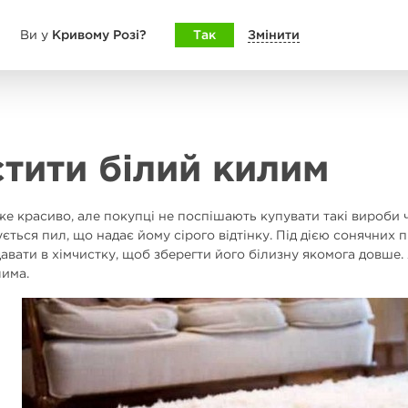
Кривому Розі?
Так
Змінити
Ви у
тити білий килим
е красиво, але покупці не поспішають купувати такі вироби ч
ється пил, що надає йому сірого відтінку. Під дією сонячних
авати в хімчистку, щоб зберегти його білизну якомога довше.
лима.