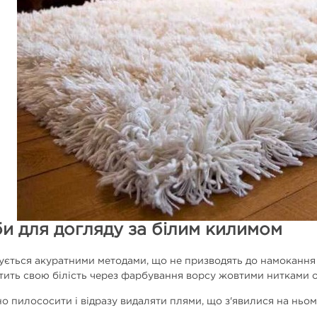
и для догляду за білим килимом
ється акуратними методами, що не призводять до намокання 
атить свою білість через фарбування ворсу жовтими нитками 
о пилососити і відразу видаляти плями, що з'явилися на ньом