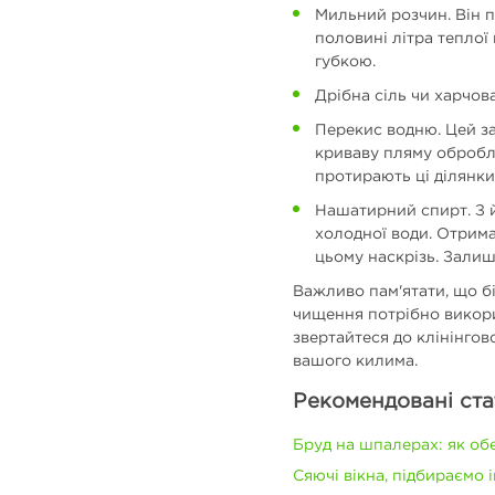
Мильний розчин. Він п
половині літра теплої
губкою.
Дрібна сіль чи харчов
Перекис водню. Цей за
криваву пляму обробл
протирають ці ділянк
Нашатирний спирт. З 
холодної води. Отрим
цьому наскрізь. Зали
Важливо пам'ятати, що бі
чищення потрібно викори
звертайтеся до клінінгово
вашого килима.
Рекомендовані ста
Бруд на шпалерах: як об
Сяючі вікна, підбираємо 