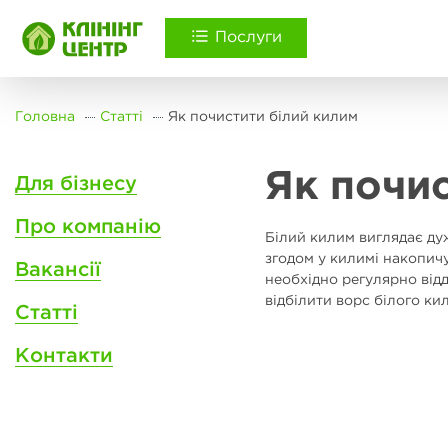
Послуги
Головна
Статті
Як почистити білий килим
Як почис
Для бізнесу
Про компанію
Білий килим виглядає дуж
згодом у килимі накопичу
Вакансії
необхідно регулярно відд
відбілити ворс білого ки
Статті
Контакти