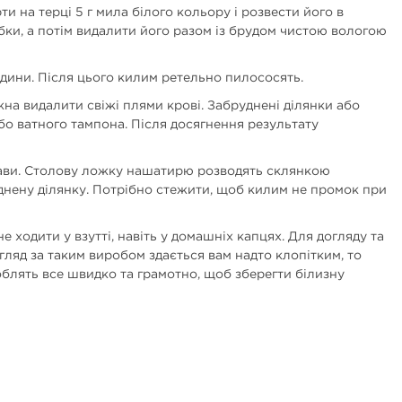
и на терці 5 г мила білого кольору і розвести його в
бки, а потім видалити його разом із брудом чистою вологою
одини. Після цього килим ретельно пилососять.
на видалити свіжі плями крові. Забруднені ділянки або
о ватного тампона. Після досягнення результату
кави. Столову ложку нашатирю розводять склянкою
днену ділянку. Потрібно стежити, щоб килим не промок при
ходити у взутті, навіть у домашніх капцях. Для догляду та
ляд за таким виробом здається вам надто клопітким, то
блять все швидко та грамотно, щоб зберегти білизну