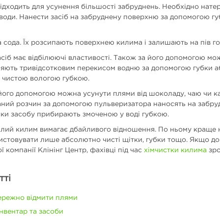
ідходить для усунення більшості забруднень. Необхідно натерт
 води. Нанести засіб на забруднену поверхню за допомогою гу
а сода. Їх розсипають поверхнею килима і залишають на пів г
сіб має відбілюючі властивості. Також за його допомогою мож
яють тривідсотковим перекисом водню за допомогою губки аб
и чистою вологою губкою.
його допомогою можна усунути плями від шоколаду, чаю чи 
аний розчин за допомогою пульверизатора наносять на забру
шки засобу прибирають змоченою у воді губкою.
лий килим вимагає дбайливого відношення. По ньому краще не 
стовувати лише абсолютно чисті щітки, губки тощо. Якщо дог
ї компанії Клінінг Центр, фахівці під час
хімчистки килима
зро
тті
ережно відмити плями
інвентар та засоби