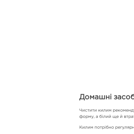
Домашні засоб
Чистити килим рекоменду
форму, а білий ще й втр
Килим потрібно регулярн