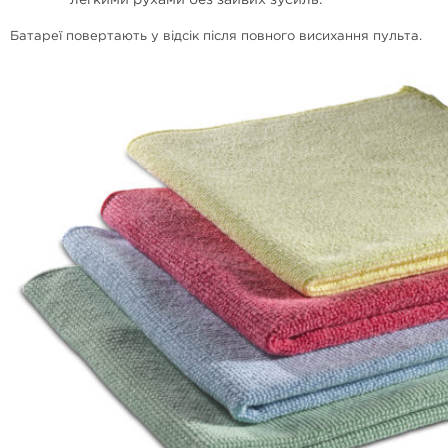
легкими рухами без зайвих зусиль.
Батареї повертають у відсік після повного висихання пульта.