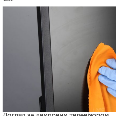
милом.
Догляд за ламповим телевізором