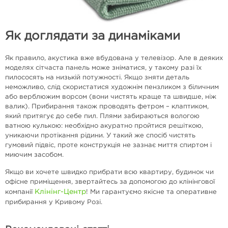
Як доглядати за динаміками
Як правило, акустика вже вбудована у телевізор. Але в деяких
моделях сітчаста панель може зніматися, у такому разі їх
пилососять на низькій потужності. Якщо зняти деталь
неможливо, слід скористатися художнім пензликом з біличним
або верблюжим ворсом (вони чистять краще та швидше, ніж
валик). Прибирання також проводять фетром – клаптиком,
який притягує до себе пил. Плями забираються вологою
ватною кулькою: необхідно акуратно пройтися решіткою,
уникаючи протікання рідини. У такий же спосіб чистять
гумовий підвіс, проте конструкція не зазнає миття спиртом і
миючим засобом.
Якщо ви хочете швидко прибрати всю квартиру, будинок чи
офісне приміщення, звертайтесь за допомогою до клінінгової
Клінінг-Центр
компанії
! Ми гарантуємо якісне та оперативне
прибирання у Кривому Розі.