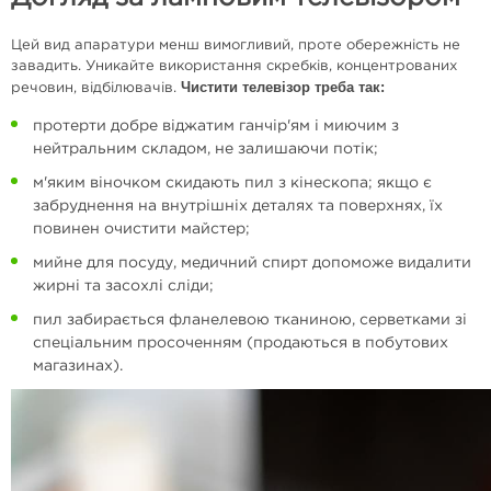
Цей вид апаратури менш вимогливий, проте обережність не
завадить. Уникайте використання скребків, концентрованих
Чистити телевізор треба так:
речовин, відбілювачів.
протерти добре віджатим ганчір'ям і миючим з
нейтральним складом, не залишаючи потік;
м'яким віночком скидають пил з кінескопа; якщо є
забруднення на внутрішніх деталях та поверхнях, їх
повинен очистити майстер;
мийне для посуду, медичний спирт допоможе видалити
жирні та засохлі сліди;
пил забирається фланелевою тканиною, серветками зі
спеціальним просоченням (продаються в побутових
магазинах).