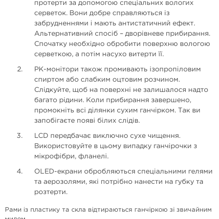
протерти за допомогою спеціальних вологих
серветок. Вони добре справляються із
забрудненнями і мають антистатичний ефект.
Альтернативний спосіб – дворівневе прибирання.
Спочатку необхідно обробити поверхню вологою
серветкою, а потім насухо витерти її.
РК-монітори також промивають ізопропіловим
спиртом або слабким оцтовим розчином.
Слідкуйте, щоб на поверхні не залишалося надто
багато рідини. Коли прибирання завершено,
промокніть всі ділянки сухим ганчірком. Так ви
запобігаєте появі білих слідів.
LCD передбачає виключно сухе чищення.
Використовуйте в цьому випадку ганчірочки з
мікрофібри, фланелі.
OLED-екрани обробляються спеціальними гелями
та аерозолями, які потрібно нанести на губку та
розтерти.
Рами із пластику та скла відтираються ганчіркою зі звичайним