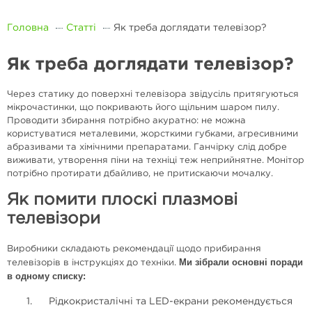
Головна
Статті
Як треба доглядати телевізор?
Як треба доглядати телевізор?
Через статику до поверхні телевізора звідусіль притягуються
мікрочастинки, що покривають його щільним шаром пилу.
Проводити збирання потрібно акуратно: не можна
користуватися металевими, жорсткими губками, агресивними
абразивами та хімічними препаратами. Ганчірку слід добре
виживати, утворення піни на техніці теж неприйнятне. Монітор
потрібно протирати дбайливо, не притискаючи мочалку.
Як помити плоскі плазмові
телевізори
Виробники складають рекомендації щодо прибирання
Ми зібрали основні поради
телевізорів в інструкціях до техніки.
в одному списку:
Рідкокристалічні та LED-екрани рекомендується