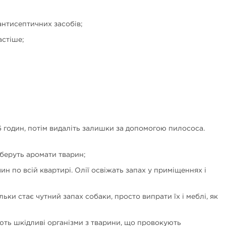
антисептичних засобів;
астіше;
6 годин, потім видаліть залишки за допомогою пилососа.
вберуть аромати тварин;
н по всій квартирі. Олії освіжать запах у приміщеннях і
ьки стає чутний запах собаки, просто випрати їх і меблі, як
юють шкідливі організми з тварини, що провокують