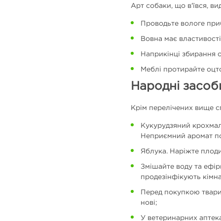
Арт собаки, що в'ївся, в
Проводьте вологе приб
Вовна має властивості
Наприкінці збирання о
Меблі протирайте оцт
Народні засоб
Крім перелічених вище сп
Кукурудзяний крохмаль
Неприємний аромат по
Яблука. Наріжте плоди
Змішайте воду та ефір
продезінфікують кімна
Перед покупкою тварини
нові;
У ветеринарних аптека