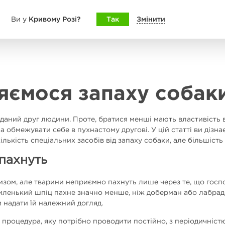
Кривому Розі?
Так
Змінити
Ви у
яємося запаху собак
ідданий друг людини. Проте, братися менші мають властивість 
а обмежувати себе в пухнастому другові. У цій статті ви дізна
лькість спеціальних засобів від запаху собаки, але більшість
 пахнуть
зом, але тварини неприємно пахнуть лише через те, що госпо
миленький шпіц пахне значно менше, ніж доберман або лабрадо
 надати їй належний догляд.
 процедура, яку потрібно проводити постійно, з періодичністю