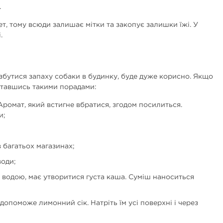
.
, тому всюди залишає мітки та закопує залишки їжі. У
.
озбутися запаху собаки в будинку, буде дуже корисно. Якщо
ставшись такими порадами:
Аромат, який встигне вбратися, згодом посилиться.
и;
 багатьох магазинах;
води;
з водою, має утворитися густа каша. Суміш наноситься
опоможе лимонний сік. Натріть їм усі поверхні і через