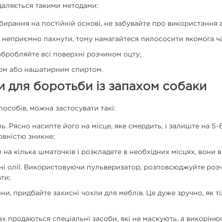
идаляється такими методами:
ирання на постійній основі, не забувайте про використання 
 неприємно пахнути, тому намагайтеся пилососити якомога ч
бробляйте всі поверхні розчином оцту;
ом або нашатирним спиртом.
и для боротьби із запахом собаки
особів, можна застосувати такі:
. Рясно насипте його на місце, яке смердить, і залиште на 5-
вністю зникне;
 на кілька шматочків і розкладете в необхідних місцях, вони 
ні олії. Використовуючи пульверизатор, розповсюджуйте розчи
ти;
, придбайте захисні чохли для меблів. Це дуже зручно, як тіл
х продаються спеціальні засоби, які не маскують, а викорін