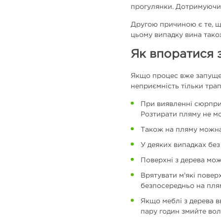
прогулянки. Дотримуючис
Другою причиною є те, щ
цьому випадку вина також
Як впоратися 
Якщо процес вже запущени
неприємність тільки тра
При виявленні сюрприз
Розтирати пляму не мо
Також на пляму можна
У деяких випадках без
Поверхні з дерева мож
Врятувати м'які повер
безпосередньо на плям
Якщо меблі з дерева в
пару годин змийте вол