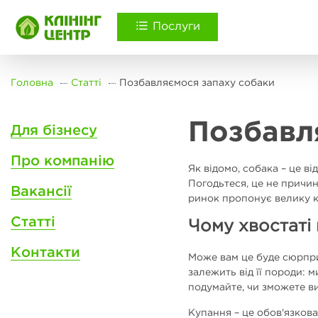
Послуги
Головна
Статті
Позбавляємося запаху собаки
Позбавл
Для бізнесу
Про компанію
Як відомо, собака – це в
Погодьтеся, це не причин
Вакансії
ринок пропонує велику кі
Статті
Чому хвостаті
Контакти
Може вам це буде сюрпри
залежить від її породи: 
подумайте, чи зможете ви
Купання – це обов'язкова