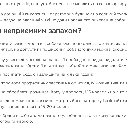
ь цих пунктів, ваш улюбленець не смердить на всю квартиру
о домашній вихованець перетворив будинок на великий туалет
 падає на власників, які не дали належного виховання собаці
з неприємним запахом?
й, а саме, сморід від собаки вже поширився, то знати, як п
пилася, не допустити поширення собачого духу можна, скори
у у вигляді калюжі на підлозі її необхідно швидко видалити. 
жна, краще вбрати її в ганчірку, і обробити миючими засобам
 посипати содою і залишити на кілька годин;
 допомоги професійних засобів не обійтися, їх можна знайти в
на обробляти розчином йоду, у пропорції 15 крапель на літр 
хні допоможе просте мило. Натріть його на тертку і змішайте 
у і залишається на 15-20 хвилин;
вібрали в себе аромат вашого улюбленця, то в цьому випадку д
огою ганчіркою.