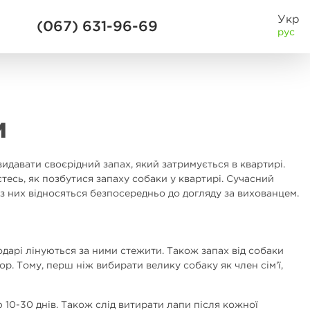
Укр
(067) 631-96-69
рус
и
видавати своєрідний запах, який затримується в квартирі.
єтесь, як позбутися запаху собаки у квартирі. Сучасний
 з них відносяться безпосередньо до догляду за вихованцем.
дарі лінуються за ними стежити. Також запах від собаки
р. Тому, перш ніж вибирати велику собаку як член сім'ї,
 10-30 днів. Також слід витирати лапи після кожної