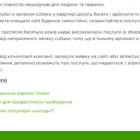
и повністю нешкідливі для людини та тварини.
тьби із запахом собаки у квартирі досить багато і здійснити ї
аєте очищати свій будинок самостійно, скористайтеся послуг
 протягом багатьох років надає висококласні послуги зі збир
ід неприємного запаху собаки, тому що в їхньому арсеналі є:
ід клінінгової компанії, залиште заявку на сайті або зв'яжіт
питання, детально розкажуть про послуги, що надаються, і зоріє
с.
тті
ережно відмити плями
ні для професійного прибирання
такі популярні сьогодні?