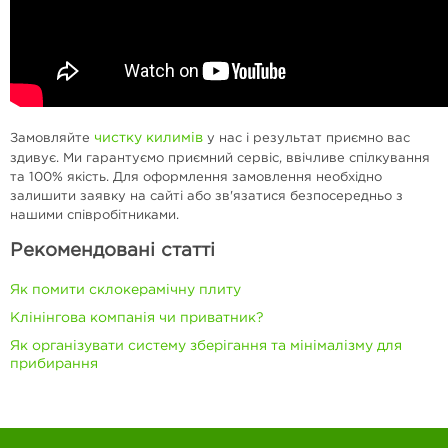
чистку килимів
Замовляйте
у нас і результат приємно вас
здивує. Ми гарантуємо приємний сервіс, ввічливе спілкування
та 100% якість. Для оформлення замовлення необхідно
залишити заявку на сайті або зв'язатися безпосередньо з
нашими співробітниками.
Рекомендовані статті
Як помити склокерамічну плиту
Клінінгова компанія чи приватник?
Як організувати систему зберігання та мінімалізму для
прибирання