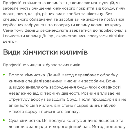
Професійна хімчистка килимів – це комплекс маніпуляцій, які
забезпечують очищення килимового покриття від бруду, пилу,
вовни, плям, кліщів, різних видів грибка та нікотину. Без
спеціального обладнання та засобів ви не зможете позбутися
серйозних забруднень та повернути килиму колишню красу.
Саме тому фахівці рекомендують звертатися до професіоналів
і почистити килим у Дніпрі, скориставшись послугами «Клінінг
центр».
Види хімчистки килимів
Професійне чищення буває таких видів:
Волога хімчистка. Даний метод передбачає обробку
килима спеціалізованими миючими засобами. Вони
швидко видаляють забруднення будь-якої складності
незалежно від їх терміну давності. Розчин впливає на
структуру ворсу і виводить бруд. Після процедури ви не
впізнаєте свій килим, він стане яскравішим, набуде
м'якого ворсу і приємного запаху;
Суха хімчистка. Ця послуга коштує значно дешевше та
дозволяє заощадити дорогоцінний час. Метод полягає у