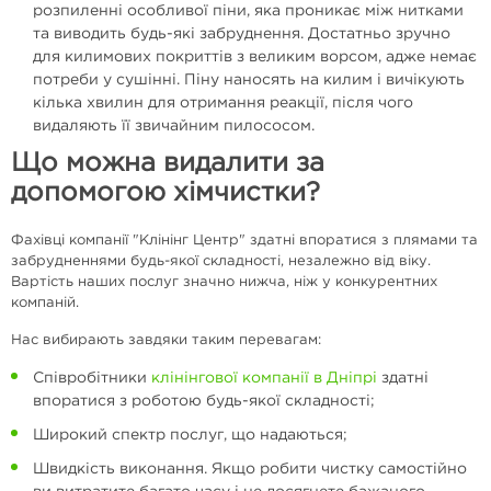
розпиленні особливої ​​піни, яка проникає між нитками
та виводить будь-які забруднення. Достатньо зручно
для килимових покриттів з великим ворсом, адже немає
потреби у сушінні. Піну наносять на килим і вичікують
кілька хвилин для отримання реакції, після чого
видаляють її звичайним пилососом.
Що можна видалити за
допомогою хімчистки?
Фахівці компанії "Клінінг Центр" здатні впоратися з плямами та
забрудненнями будь-якої складності, незалежно від віку.
Вартість наших послуг значно нижча, ніж у конкурентних
компаній.
Нас вибирають завдяки таким перевагам:
Співробітники
клінінгової компанії в Дніпрі
здатні
впоратися з роботою будь-якої складності;
Широкий спектр послуг, що надаються;
Швидкість виконання. Якщо робити чистку самостійно