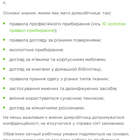
є.
Основні знання, якими має мати домробітниця, такі:
правила професійного прибирання (ось
10 золотих
правил прибирання
);
правила догляду за різними поверхнями;
екологічне прибирання;
догляд за м'якими та корпусними меблями;
догляд за книгами у домашній бібліотеці;
правила прання одягу з різних типів тканин;
застосування миючих та дезінфікуючих засобів;
вміння користуватися сучасною технікою;
догляд за кімнатними рослинами.
Не менш важливим є вміння домробітниці дотримуватися
конфіденційності, не втручатися у справи сім'ї замовника.
Обов'язки хатньої робітниці умовно поділяються на основні,