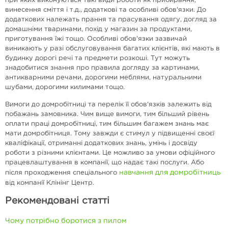
при яких виконуються такі види роботи як прибирання,
винесення сміття і т.д., додаткові та особливі обов'язки. До
додаткових належать прання та прасування одягу, догляд за
домашніми тваринами, похід у магазин за продуктами,
приготування їжі тощо. Особливі обов'язки зазвичай
виникають у разі обслуговування багатих клієнтів, які мають в
будинку дорогі речі та предмети розкоші. Тут можуть
знадобитися знання про правила догляду за картинами,
антикварними речами, дорогими меблями, натуральними
шубами, дорогими килимами тощо.
Вимоги до домробітниці та перелік її обов'язків залежить від
побажань замовника. Чим вище вимоги, тим більший рівень
оплати праці домробітниці, тим більшим багажем знань має
мати домробітниця. Тому завжди є стимул у підвищенні своєї
кваліфікації, отриманні додаткових знань, умінь і досвіду
роботи з різними клієнтами. Це можливо за умови офіційного
працевлаштування в компанії, що надає такі послуги. Або
навчання для домробітниць
після проходження спеціального
від компанії Клінінг Центр.
Рекомендовані статті
Чому потрібно боротися з пилом