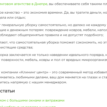
нговом агентстве в Днепре
, вы обеспечиваете себя такими п
 качество – это экономия времени. Да, вы тратите деньги, н
ела или отдых;
 генеральную уборку самостоятельно, но далеко не каждому 
щие к денежным потерям: повреждение ковров, мебели, нап
облюдают общепринятые правила и не допустят подобного;
ают, что самостоятельная уборка поможет сэкономить, но это
чистящие средства;
рка заключается не только наведении идеального порядка, н
 поверхности, мебель, ковры и пол от вредных микроорганиз
 компании «Клининг центр» - это современный метод избави
имаетесь любимыми делами, ваш дом меняется на глазах и ст
яжитесь напрямую с нашим менеджером.
статьи
мом с большими окнами и витражами