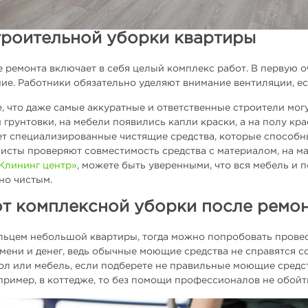
троительной уборки квартиры
ремонта включает в себя целый комплекс работ. В первую о
е. Работники обязательно уделяют внимание вентиляции, если
, что даже самые аккуратные и ответственные строители мог
 грунтовки, на мебели появились капли краски, а на полу к
ет специализированные чистящие средства, которые способн
сты проверяют совместимость средства с материалом, на мал
«Клининг центр»
, можете быть уверенными, что вся мебель и 
но чистым.
т комплексной уборки после ремон
ельцем небольшой квартиры, тогда можно попробовать прове
емени и денег, ведь обычные моющие средства не справятся с
пол или мебель, если подберете не правильные моющие средст
ример, в коттедже, то без помощи профессионалов не обойт