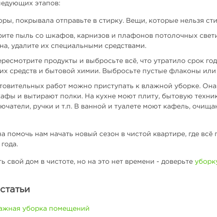
ледующих этапов:
ры, покрывала отправьте в стирку. Вещи, которые нельзя стир
ите пыль со шкафов, карнизов и плафонов потолочных свети
на, удалите их специальными средствами.
ресмотрите продукты и выбросьте всё, что утратило срок год
 средств и бытовой химии. Выбросьте пустые флаконы или п
овительных работ можно приступать к влажной уборке. Она н
кафы и вытирают полки. На кухне моют плиту, бытовую техни
ючатели, ручки и т.п. В ванной и туалете моют кафель, очищ
а помочь нам начать новый сезон в чистой квартире, где всё
года.
 свой дом в чистоте, но на это нет времени - доверьте
уборк
статьи
лажная уборка помещений