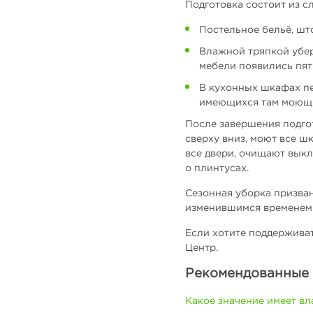
Подготовка состоит из с
Постельное бельё, што
Влажной тряпкой убер
мебели появились пят
В кухонных шкафах пе
имеющихся там моющих
После завершения подгот
сверху вниз, моют все ш
все двери, очищают выкл
о плинтусах.
Сезонная уборка призван
изменившимся временем 
Если хотите поддерживать
Центр.
Рекомендованные 
Какое значение имеет в