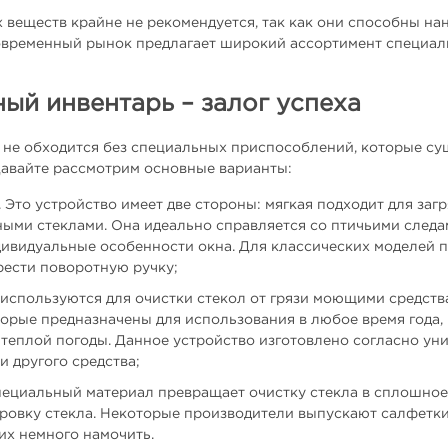
веществ крайне не рекомендуется, так как они способны на
 Современный рынок предлагает широкий ассортимент специа
ый инвентарь – залог успеха
а не обходится без специальных приспособлений, которые с
Давайте рассмотрим основные варианты:
Это устройство имеет две стороны: мягкая подходит для заг
ными стеклами. Она идеально справляется со птичьими следам
дивидуальные особенности окна. Для классических моделей п
рести поворотную ручку;
используются для очистки стекол от грязи моющими средствам
торые предназначены для использования в любое время года, 
 теплой погоды. Данное устройство изготовлено согласно ун
и другого средства;
пециальный материал превращает очистку стекла в сплошное у
ровку стекла. Некоторые производители выпускают салфетк
их немного намочить.